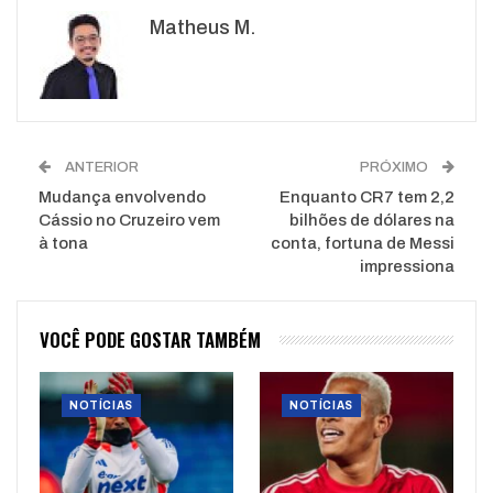
Google+
ReddIt
Matheus M.
WhatsApp
Pinterest
O email
ANTERIOR
PRÓXIMO
Mudança envolvendo
Enquanto CR7 tem 2,2
Cássio no Cruzeiro vem
bilhões de dólares na
à tona
conta, fortuna de Messi
impressiona
VOCÊ PODE GOSTAR TAMBÉM
NOTÍCIAS
NOTÍCIAS