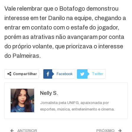
Vale relembrar que o Botafogo demonstrou
interesse em ter Danilo na equipe, chegando a
entrar em contato com o estafe do jogador,
porém as atrativas não avançaram por conta
do próprio volante, que priorizava o interesse
do Palmeiras.
Compartilhar
Facebook
Twitter
Google+
ReddIt
Nelly S.
WhatsApp
Pinterest
O email
Jornalista pela UNIFG, apaixonada por
esportes, música, entretenimento e cinema.
ANTERIOR
PRÓXIMO