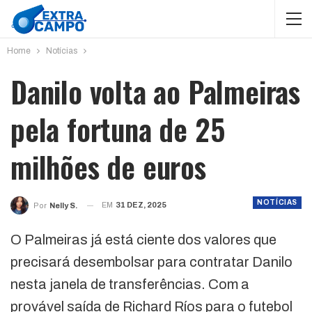
Home
Notícias
Danilo volta ao Palmeiras
pela fortuna de 25
milhões de euros
NOTÍCIAS
EM
31 DEZ, 2025
Por
Nelly S.
O Palmeiras já está ciente dos valores que
precisará desembolsar para contratar Danilo
nesta janela de transferências. Com a
provável saída de Richard Ríos para o futebol