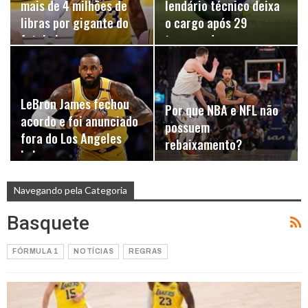
mais de 4 milhões de
lendário técnico deixa
libras por gigante do
o cargo após 29
futebol…
temporadas
LeBron James fechou
Por que NBA e NFL não
acordo e foi anunciado
possuem
fora do Los Angeles
rebaixamento?
Lakers
Navegando pela Categoria
Basquete
FÓRMULA 1
NOTÍCIAS
REGRAS