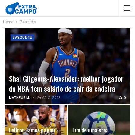
Home
Basquete
BASQUETE
Shai Gilgeous-Alexander: melhor jogador
da NBA tem salário de cair da cadeira
MATHEUS M.
24 MAIO, 2025
0
LeBron James pagou
Fim de uma era: