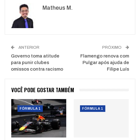
Google+
ReddIt
Matheus M.
WhatsApp
Pinterest
O email
ANTERIOR
PRÓXIMO
Governo toma atitude
Flamengo renova com
para punir clubes
Pulgar após ajuda de
omissos contra racismo
Filipe Luís
VOCÊ PODE GOSTAR TAMBÉM
FÓRMULA 1
FÓRMULA 1