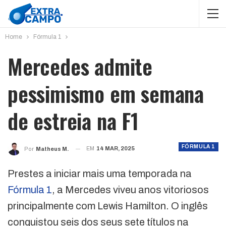
Home
Fórmula 1
Mercedes admite
pessimismo em semana
de estreia na F1
FÓRMULA 1
EM
14 MAR, 2025
Por
Matheus M.
Prestes a iniciar mais uma temporada na
Fórmula 1
, a Mercedes viveu anos vitoriosos
principalmente com Lewis Hamilton. O inglês
conquistou seis dos seus sete títulos na