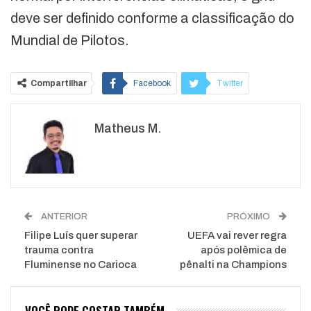
deve ser definido conforme a classificação do
Mundial de Pilotos.
Compartilhar
Facebook
Twitter
Google+
ReddIt
Matheus M.
WhatsApp
Pinterest
O email
ANTERIOR
PRÓXIMO
Filipe Luís quer superar
UEFA vai rever regra
trauma contra
após polêmica de
Fluminense no Carioca
pênalti na Champions
VOCÊ PODE GOSTAR TAMBÉM