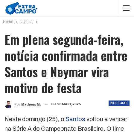
Home
Notícias
Em plena segunda-feira,
notícia confirmada entre
Santos e Neymar vira
motivo de festa
NOTÍCIAS
EM
26 MAIO, 2025
Por
Matheus M.
Neste domingo (25), o
Santos
voltou a vencer
na Série A do Campeonato Brasileiro. O time