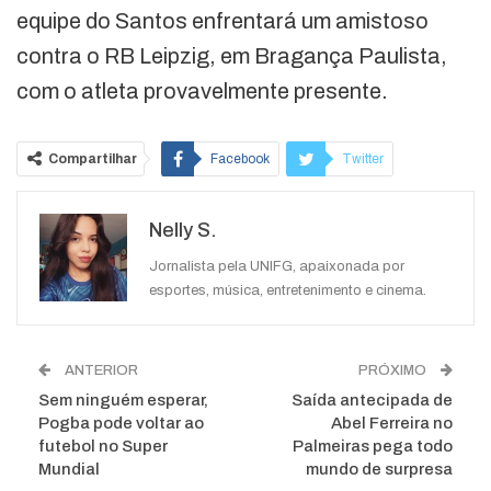
equipe do Santos enfrentará um amistoso
contra o RB Leipzig, em Bragança Paulista,
com o atleta provavelmente presente.
Compartilhar
Facebook
Twitter
Google+
ReddIt
Nelly S.
WhatsApp
Pinterest
O email
Jornalista pela UNIFG, apaixonada por
esportes, música, entretenimento e cinema.
ANTERIOR
PRÓXIMO
Sem ninguém esperar,
Saída antecipada de
Pogba pode voltar ao
Abel Ferreira no
futebol no Super
Palmeiras pega todo
Mundial
mundo de surpresa