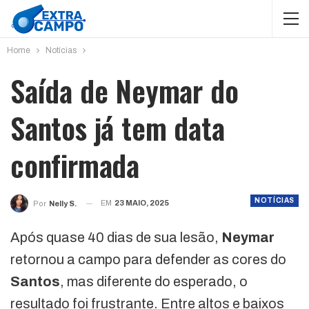
Home
Notícias
Saída de Neymar do
Santos já tem data
confirmada
NOTÍCIAS
EM
23 MAIO, 2025
Por
Nelly S.
Após quase 40 dias de sua lesão,
Neymar
retornou a campo para defender as cores do
Santos
, mas diferente do esperado, o
resultado foi frustrante. Entre altos e baixos