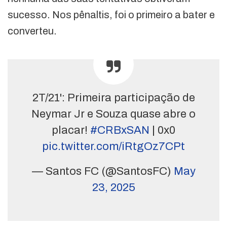
sucesso. Nos pênaltis, foi o primeiro a bater e
converteu.
2T/21': Primeira participação de
Neymar Jr e Souza quase abre o
placar!
#CRBxSAN
| 0x0
pic.twitter.com/iRtgOz7CPt
— Santos FC (@SantosFC)
May
23, 2025