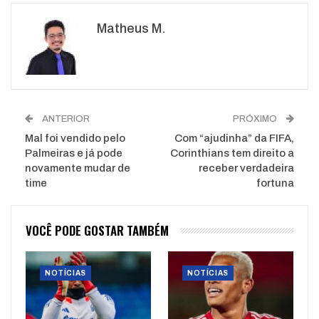
Google+
ReddIt
Matheus M.
WhatsApp
Pinterest
O email
ANTERIOR
PRÓXIMO
Mal foi vendido pelo
Com “ajudinha” da FIFA,
Palmeiras e já pode
Corinthians tem direito a
novamente mudar de
receber verdadeira
time
fortuna
VOCÊ PODE GOSTAR TAMBÉM
NOTÍCIAS
NOTÍCIAS