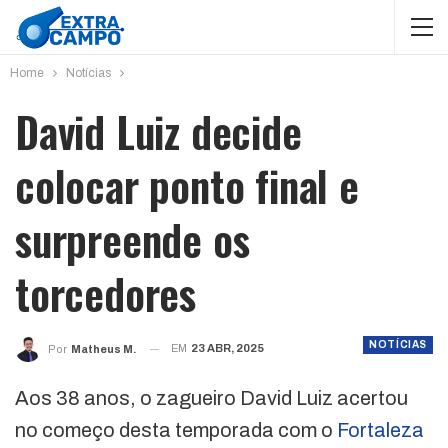
Home
Notícias
David Luiz decide
colocar ponto final e
surpreende os
torcedores
NOTÍCIAS
EM
23 ABR, 2025
Por
Matheus M.
Aos 38 anos, o zagueiro David Luiz acertou
no começo desta temporada com o
Fortaleza