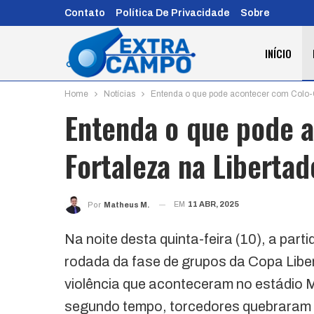
Contato
Política De Privacidade
Sobre
INÍCIO
Home
Notícias
Entenda o que pode acontecer com Colo-C
Entenda o que pode 
Fortaleza na Libertad
EM
11 ABR, 2025
Por
Matheus M.
Na noite desta quinta-feira (10), a part
rodada da fase de grupos da Copa Liber
violência que aconteceram no estádio 
segundo tempo, torcedores quebraram o