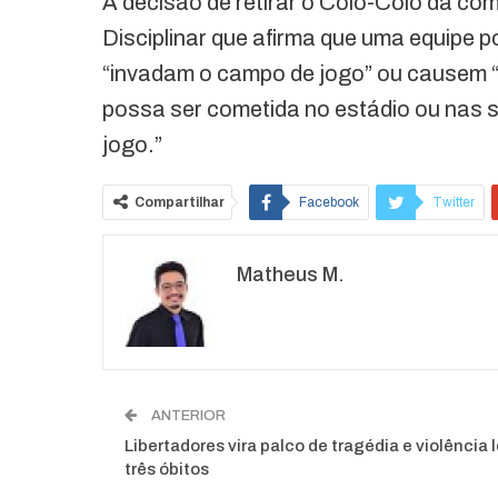
A decisão de retirar o Colo-Colo da co
Disciplinar que afirma que uma equipe 
“invadam o campo de jogo” ou causem “q
possa ser cometida no estádio ou nas s
jogo.”
Compartilhar
Facebook
Twitter
Matheus M.
ANTERIOR
Libertadores vira palco de tragédia e violência 
três óbitos