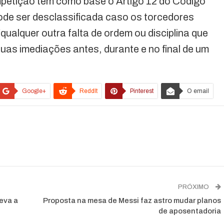
mpetição tem como base o Artigo 12 do Código
pode ser desclassificada caso os torcedores
ualquer outra falta de ordem ou disciplina que
uas imediações antes, durante e no final de um
Google+
ReddIt
Pinterest
O email
PRÓXIMO
leva a
Proposta na mesa de Messi faz astro mudar planos
de aposentadoria