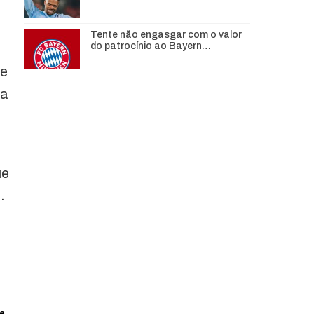
Tente não engasgar com o valor
do patrocínio ao Bayern…
de
 a
ue
.
de