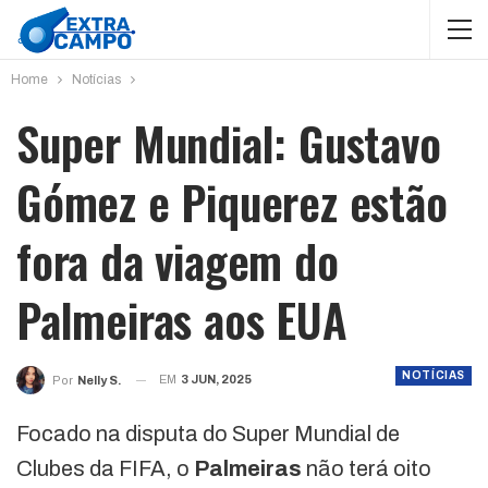
Home
Notícias
Super Mundial: Gustavo
Gómez e Piquerez estão
fora da viagem do
Palmeiras aos EUA
NOTÍCIAS
EM
3 JUN, 2025
Por
Nelly S.
Focado na disputa do Super Mundial de
Clubes da FIFA, o
Palmeiras
não terá oito