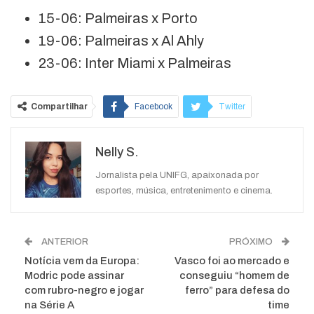
15-06: Palmeiras x Porto
19-06: Palmeiras x Al Ahly
23-06: Inter Miami x Palmeiras
Compartilhar
Facebook
Twitter
Google+
ReddIt
Nelly S.
WhatsApp
Pinterest
O email
Jornalista pela UNIFG, apaixonada por
esportes, música, entretenimento e cinema.
ANTERIOR
PRÓXIMO
Notícia vem da Europa:
Vasco foi ao mercado e
Modric pode assinar
conseguiu “homem de
com rubro-negro e jogar
ferro” para defesa do
na Série A
time