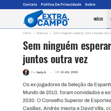
Contato
Política De Privacidade
Sobre
INÍCIO
Home
Notícias
Sem ninguém esperar, Xavi e Iniesta vão a
Sem ninguém esperar, 
juntos outra vez
EM
15 JUL, 2025
Por
Nelly S.
Os ex-jogadores da Seleção da Espanha
Mundo de 2010, foram convidados e est
2030. O Conselho Superior de Esporte
Casillas, Andrés Iniesta e David Villa, 