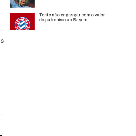
Tente não engasgar com o valor
do patrocínio ao Bayern…
m
as
de