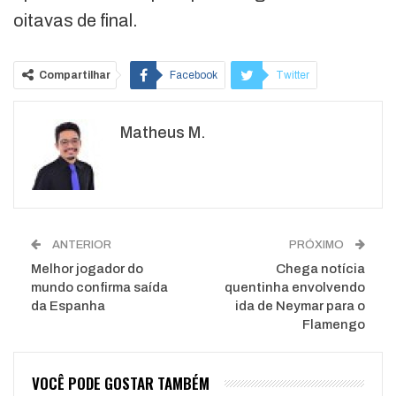
oitavas de final.
Compartilhar
Facebook
Twitter
Google+
ReddIt
Matheus M.
WhatsApp
Pinterest
O email
ANTERIOR
PRÓXIMO
Melhor jogador do
Chega notícia
mundo confirma saída
quentinha envolvendo
da Espanha
ida de Neymar para o
Flamengo
VOCÊ PODE GOSTAR TAMBÉM