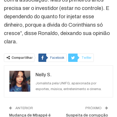
precisa ser o investidor (estar no controle). E
dependendo do quanto for injetar esse
dinheiro, porque a dívida do Corinthians só
cresce”, disse Ronaldo, deixando sua opinião
clara.
Compartilhar
Facebook
Twitter
Google+
ReddIt
Nelly S.
WhatsApp
Pinterest
O email
Jornalista pela UNIFG, apaixonada por
esportes, música, entretenimento e cinema.
ANTERIOR
PRÓXIMO
Mudança de Mbappé é
Suspeita de corrupção