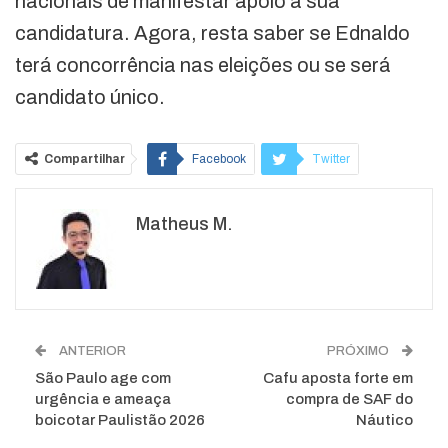
nacionais de manifestar apoio à sua
candidatura. Agora, resta saber se Ednaldo
terá concorrência nas eleições ou se será
candidato único.
Compartilhar
Facebook
Twitter
Google+
ReddIt
Matheus M.
WhatsApp
Pinterest
O email
ANTERIOR
PRÓXIMO
São Paulo age com
Cafu aposta forte em
urgência e ameaça
compra de SAF do
boicotar Paulistão 2026
Náutico