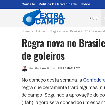
Contato
Política De Privacidade
Sobre
INÍCIO
Home
Notícias
Regra nova no Brasileirão 2025 afetará a
Regra nova no Brasil
de goleiros
EM
25 MAR, 2025
Por
Matheus M.
No começo desta semana, a
Confedera
regra que certamente trará algumas mu
de campo. Seguindo a aprovação do con
(Ifab), agora será concedido um escante