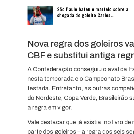
São Paulo bateu o martelo sobre a
chegada do goleiro Carlos…
Nova regra dos goleiros v
CBF e substitui antiga reg
A Confederação conseguiu o aval da If
nesta temporada e o Campeonato Brasil
testada. Entretanto, as outras compet
do Nordeste, Copa Verde, Brasileirão 
a regra em vigor.
Vale destacar que já existia, no livro d
parte dos goleiros – a regra dos seis s