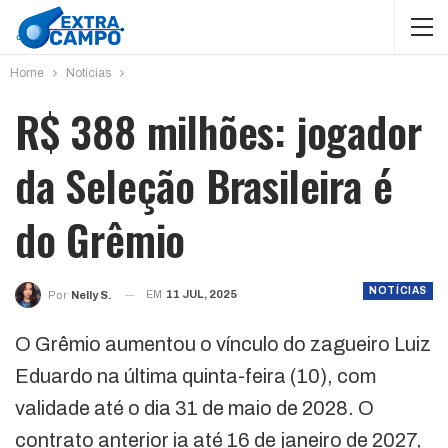
Home
Notícias
R$ 388 milhões: jogador
da Seleção Brasileira é
do Grêmio
NOTÍCIAS
EM
11 JUL, 2025
Por
Nelly S.
O Grêmio aumentou o vínculo do zagueiro Luiz
Eduardo na última quinta-feira (10), com
validade até o dia 31 de maio de 2028. O
contrato anterior ia até 16 de janeiro de 2027,