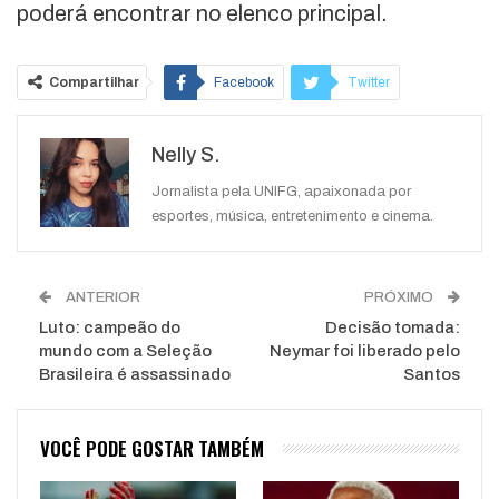
poderá encontrar no elenco principal.
Compartilhar
Facebook
Twitter
Google+
ReddIt
Nelly S.
WhatsApp
Pinterest
O email
Jornalista pela UNIFG, apaixonada por
esportes, música, entretenimento e cinema.
ANTERIOR
PRÓXIMO
Luto: campeão do
Decisão tomada:
mundo com a Seleção
Neymar foi liberado pelo
Brasileira é assassinado
Santos
VOCÊ PODE GOSTAR TAMBÉM