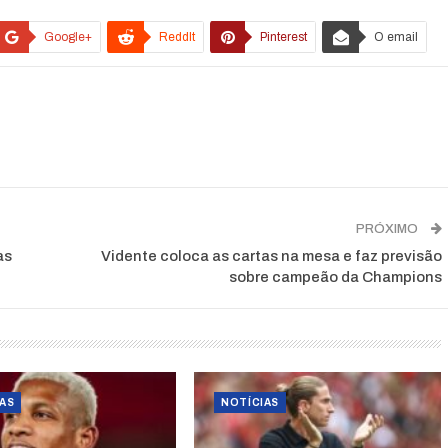
Google+
ReddIt
Pinterest
O email
PRÓXIMO
as
Vidente coloca as cartas na mesa e faz previsão
sobre campeão da Champions
AS
NOTÍCIAS