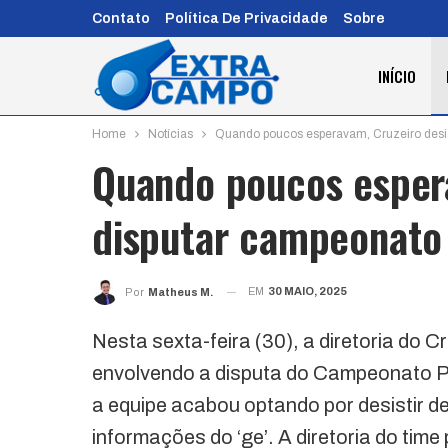
Contato
Política De Privacidade
Sobre
INÍCIO
Home
Notícias
Quando poucos esperavam, Cruzeiro desi
Quando poucos espera
disputar campeonato
EM
30 MAIO, 2025
Por
Matheus M.
Nesta sexta-feira (30), a diretoria do 
envolvendo a disputa do Campeonato 
a equipe acabou optando por desistir d
informações do ‘ge’. A diretoria do tim