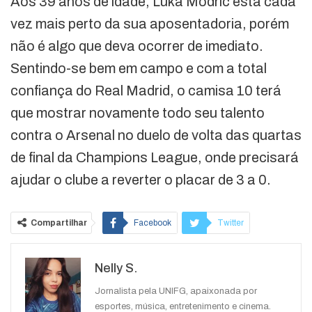
Aos 39 anos de idade, Luka Modric está cada
vez mais perto da sua aposentadoria, porém
não é algo que deva ocorrer de imediato.
Sentindo-se bem em campo e com a total
confiança do Real Madrid, o camisa 10 terá
que mostrar novamente todo seu talento
contra o Arsenal no duelo de volta das quartas
de final da Champions League, onde precisará
ajudar o clube a reverter o placar de 3 a 0.
Compartilhar
Facebook
Twitter
Google+
ReddIt
Nelly S.
WhatsApp
Pinterest
O email
Jornalista pela UNIFG, apaixonada por
esportes, música, entretenimento e cinema.