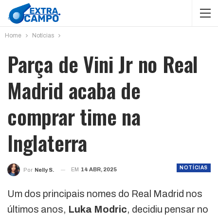
Home
Notícias
Parça de Vini Jr no Real
Madrid acaba de
comprar time na
Inglaterra
NOTÍCIAS
EM
14 ABR, 2025
Por
Nelly S.
Um dos principais nomes do Real Madrid nos
últimos anos,
Luka Modric
, decidiu pensar no