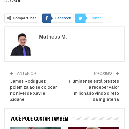
do Sul.
Compartilhar
Facebook
Twitter
Google+
ReddIt
Matheus M.
WhatsApp
Pinterest
O email
ANTERIOR
PRÓXIMO
James Rodríguez
Fluminense está prestes
polemiza ao se colocar
a receber valor
no nível de Xavi e
milionário vindo direto
Zidane
da Inglaterra
VOCÊ PODE GOSTAR TAMBÉM