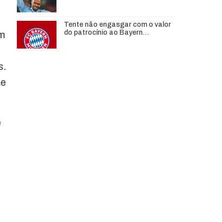
Tente não engasgar com o valor
do patrocínio ao Bayern…
em
s.
me
e