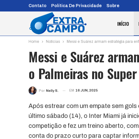
Contato
Política De Privacidade
Sobre
INÍCIO
Home
Notícias
Messi e Suárez armam estratégia para enf
Messi e Suárez armam
o Palmeiras no Super
EM
16 JUN, 2025
Por
Nelly S.
Após estrear com um empate sem gols 
último sábado (14), o Inter Miami já in
competição e fez um treino aberto, com 
conta do prazo curto para captar infor