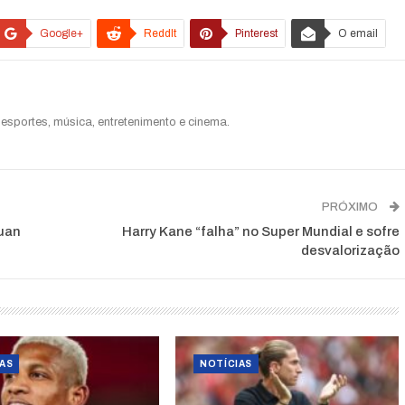
Google+
ReddIt
Pinterest
O email
esportes, música, entretenimento e cinema.
PRÓXIMO
Juan
Harry Kane “falha” no Super Mundial e sofre
desvalorização
AS
NOTÍCIAS