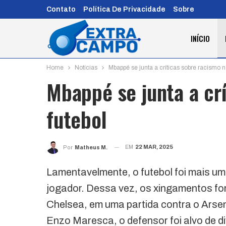
Contato
Política De Privacidade
Sobre
INÍCIO
Home
Notícias
Mbappé se junta a críticas sobre racismo n
Mbappé se junta a cr
futebol
EM
22 MAR, 2025
Por
Matheus M.
Lamentavelmente, o futebol foi mais um
jogador. Dessa vez, os xingamentos fo
Chelsea, em uma partida contra o Arsen
Enzo Maresca, o defensor foi alvo de 