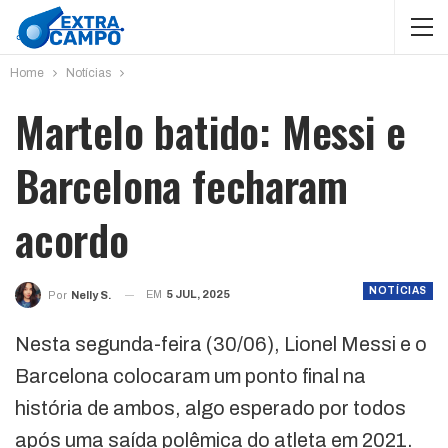
Home
Notícias
Martelo batido: Messi e
Barcelona fecharam
acordo
NOTÍCIAS
EM
5 JUL, 2025
Por
Nelly S.
Nesta segunda-feira (30/06), Lionel Messi e o
Barcelona colocaram um ponto final na
história de ambos, algo esperado por todos
após uma saída polêmica do atleta em 2021.