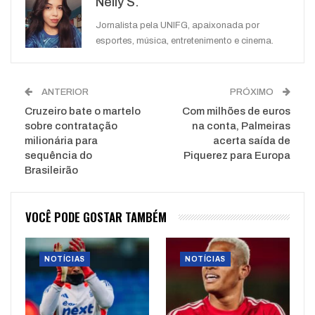
Nelly S.
WhatsApp
Pinterest
O email
Jornalista pela UNIFG, apaixonada por
esportes, música, entretenimento e cinema.
ANTERIOR
PRÓXIMO
Cruzeiro bate o martelo
Com milhões de euros
sobre contratação
na conta, Palmeiras
milionária para
acerta saída de
sequência do
Piquerez para Europa
Brasileirão
VOCÊ PODE GOSTAR TAMBÉM
NOTÍCIAS
NOTÍCIAS