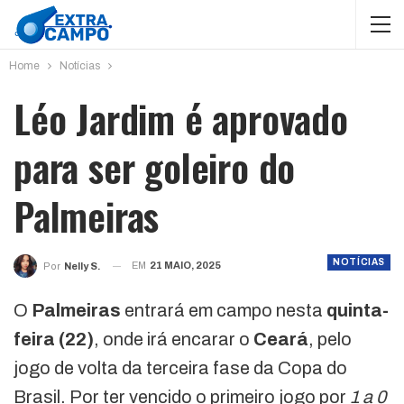
Home
Notícias
Léo Jardim é aprovado
para ser goleiro do
Palmeiras
NOTÍCIAS
EM
21 MAIO, 2025
Por
Nelly S.
O
Palmeiras
entrará em campo nesta
quinta-
feira (22)
, onde irá encarar o
Ceará
, pelo
jogo de volta da terceira fase da Copa do
Brasil. Por ter vencido o primeiro jogo por
1 a 0