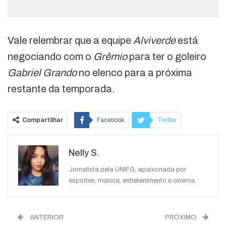
Vale relembrar que a equipe
Alviverde
está
negociando com o
Grêmio
para ter o goleiro
Gabriel Grando
no elenco para a próxima
restante da temporada.
Compartilhar
Facebook
Twitter
Google+
ReddIt
Nelly S.
WhatsApp
Pinterest
O email
Jornalista pela UNIFG, apaixonada por
esportes, música, entretenimento e cinema.
ANTERIOR
PRÓXIMO