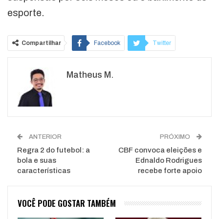
esporte.
Compartilhar
Facebook
Twitter
Google+
ReddIt
Matheus M.
WhatsApp
Pinterest
O email
ANTERIOR
PRÓXIMO
Regra 2 do futebol: a
CBF convoca eleições e
bola e suas
Ednaldo Rodrigues
características
recebe forte apoio
VOCÊ PODE GOSTAR TAMBÉM