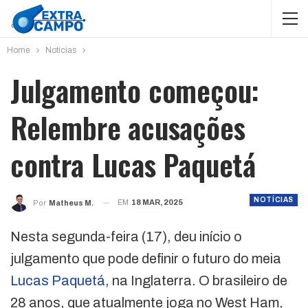
Home
Notícias
Julgamento começou:
Relembre acusações
contra Lucas Paquetá
NOTÍCIAS
EM
18 MAR, 2025
Por
Matheus M.
Nesta segunda-feira (17), deu início o
julgamento que pode definir o futuro do meia
Lucas Paquetá
, na Inglaterra. O brasileiro de
28 anos, que atualmente joga no West Ham,