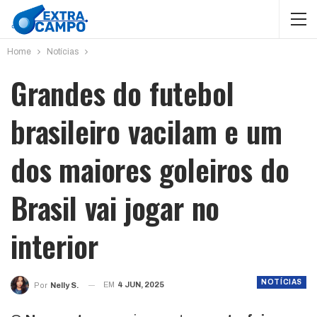
Home
Notícias
Grandes do futebol
brasileiro vacilam e um
dos maiores goleiros do
Brasil vai jogar no
interior
NOTÍCIAS
EM
4 JUN, 2025
Por
Nelly S.