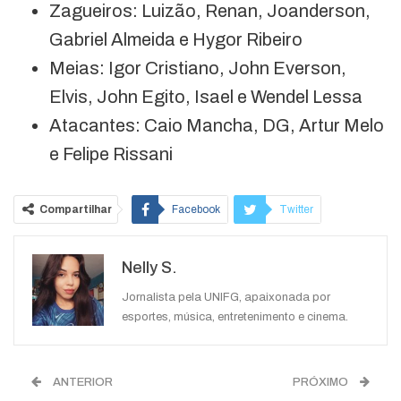
Zagueiros: Luizão, Renan, Joanderson,
Gabriel Almeida e Hygor Ribeiro
Meias: Igor Cristiano, John Everson,
Elvis, John Egito, Isael e Wendel Lessa
Atacantes: Caio Mancha, DG, Artur Melo
e Felipe Rissani
Compartilhar
Facebook
Twitter
Google+
ReddIt
Nelly S.
WhatsApp
Pinterest
O email
Jornalista pela UNIFG, apaixonada por
esportes, música, entretenimento e cinema.
ANTERIOR
PRÓXIMO