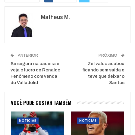
Google+
ReddIt
Matheus M.
WhatsApp
Pinterest
O email
ANTERIOR
PRÓXIMO
Se segura na cadeira e
Zé Ivaldo acabou
veja o lucro de Ronaldo
ficando sem saída e
Fenômeno com venda
teve que deixar o
do Valladolid
Santos
VOCÊ PODE GOSTAR TAMBÉM
NOTÍCIAS
NOTÍCIAS