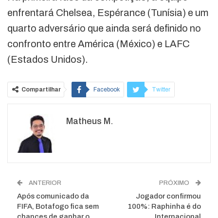
enfrentará Chelsea, Espérance (Tunísia) e um
quarto adversário que ainda será definido no
confronto entre América (México) e LAFC
(Estados Unidos).
Compartilhar
Facebook
Twitter
Google+
ReddIt
Matheus M.
WhatsApp
Pinterest
O email
ANTERIOR
PRÓXIMO
Após comunicado da
Jogador confirmou
FIFA, Botafogo fica sem
100%: Raphinha é do
chances de ganhar o
Internacional