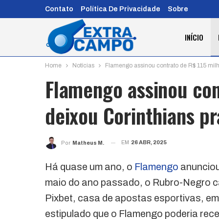
Contato
Política De Privacidade
Sobre
INÍCIO
Home
Notícias
Flamengo assinou contrato de R$ 115 milhõ
Flamengo assinou con
deixou Corinthians pr
EM
26 ABR, 2025
Por
Matheus M.
Há quase um ano, o
Flamengo
anunciou
maio do ano passado, o Rubro-Negro ca
Pixbet, casa de apostas esportivas, em
estipulado que o Flamengo poderia rec