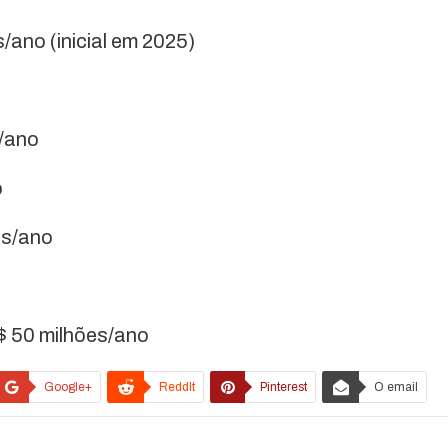
/ano (inicial em 2025)
s/ano
o
es/ano
R$ 50 milhões/ano
Google+
ReddIt
Pinterest
O email