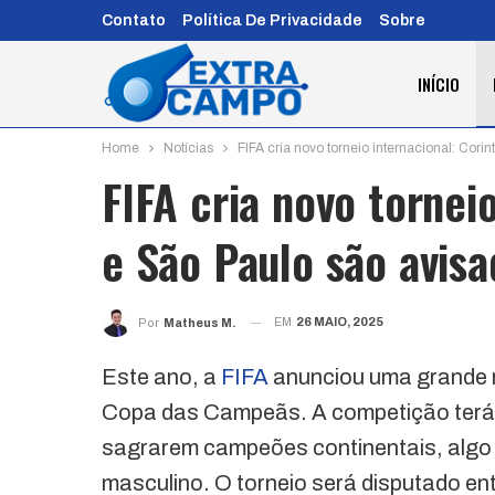
Contato
Política De Privacidade
Sobre
INÍCIO
Home
Notícias
FIFA cria novo torneio internacional: Cori
FIFA cria novo tornei
e São Paulo são avis
EM
26 MAIO, 2025
Por
Matheus M.
Este ano, a
FIFA
anunciou uma grande no
Copa das Campeãs. A competição terá 
sagrarem campeões continentais, algo 
masculino. O torneio será disputado entr