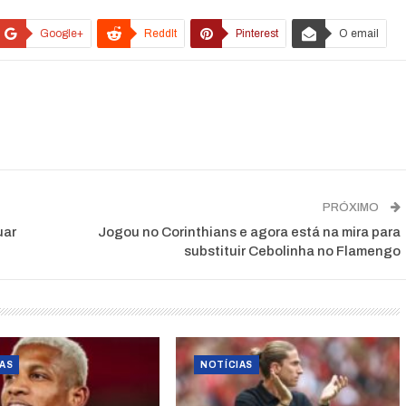
Google+
ReddIt
Pinterest
O email
PRÓXIMO
uar
Jogou no Corinthians e agora está na mira para
substituir Cebolinha no Flamengo
AS
NOTÍCIAS