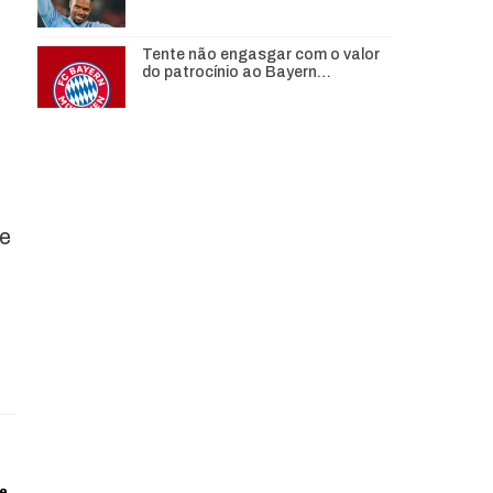
Tente não engasgar com o valor
do patrocínio ao Bayern…
s
ue
de