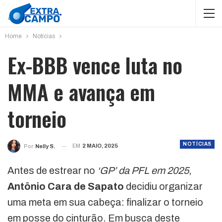
Home
Notícias
Ex-BBB vence luta no
MMA e avança em
torneio
NOTÍCIAS
EM
2 MAIO, 2025
Por
Nelly S.
Antes de estrear no
‘GP’ da PFL em 2025
,
Antônio Cara de Sapato
decidiu organizar
uma meta em sua cabeça: finalizar o torneio
em posse do cinturão. Em busca deste