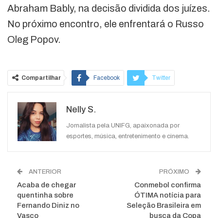
Abraham Bably, na decisão dividida dos juízes.
No próximo encontro, ele enfrentará o Russo
Oleg Popov.
Compartilhar
Facebook
Twitter
Google+
ReddIt
Nelly S.
WhatsApp
Pinterest
O email
Jornalista pela UNIFG, apaixonada por
esportes, música, entretenimento e cinema.
ANTERIOR
PRÓXIMO
Acaba de chegar
Conmebol confirma
quentinha sobre
ÓTIMA notícia para
Fernando Diniz no
Seleção Brasileira em
Vasco
busca da Copa