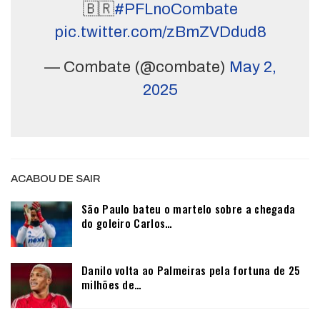
🇧🇷
#PFLnoCombate
pic.twitter.com/zBmZVDdud8
— Combate (@combate)
May 2,
2025
ACABOU DE SAIR
São Paulo bateu o martelo sobre a chegada
do goleiro Carlos…
Danilo volta ao Palmeiras pela fortuna de 25
milhões de…