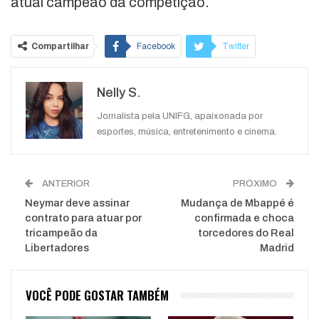
atual campeão da competição.
Compartilhar
Facebook
Twitter
Google+
ReddIt
Nelly S.
WhatsApp
Pinterest
O email
Jornalista pela UNIFG, apaixonada por
esportes, música, entretenimento e cinema.
ANTERIOR
PRÓXIMO
Neymar deve assinar
Mudança de Mbappé é
contrato para atuar por
confirmada e choca
tricampeão da
torcedores do Real
Libertadores
Madrid
VOCÊ PODE GOSTAR TAMBÉM