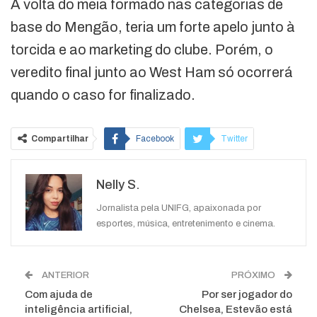
A volta do meia formado nas categorias de
base do Mengão, teria um forte apelo junto à
torcida e ao marketing do clube. Porém, o
veredito final junto ao West Ham só ocorrerá
quando o caso for finalizado.
Compartilhar
Facebook
Twitter
Google+
ReddIt
Nelly S.
WhatsApp
Pinterest
O email
Jornalista pela UNIFG, apaixonada por
esportes, música, entretenimento e cinema.
ANTERIOR
PRÓXIMO
Com ajuda de
Por ser jogador do
inteligência artificial,
Chelsea, Estevão está