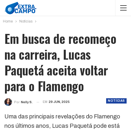
Home
Notícias
Em busca de recomeço
na carreira, Lucas
Paquetá aceita voltar
para o Flamengo
NOTÍCIAS
EM
29 JUN, 2025
Por
Nelly S.
Uma das principais revelações do Flamengo
nos últimos anos, Lucas Paquetá pode está