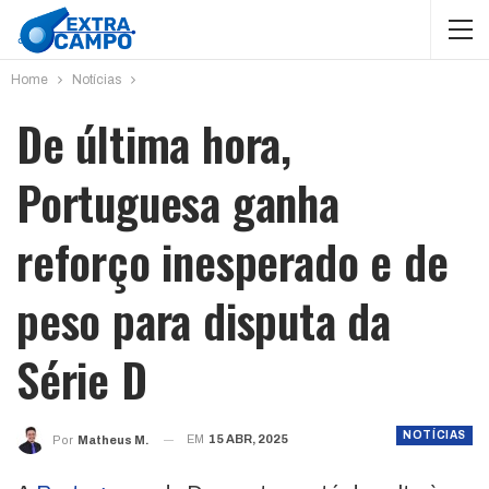
Home
Notícias
De última hora,
Portuguesa ganha
reforço inesperado e de
peso para disputa da
Série D
NOTÍCIAS
EM
15 ABR, 2025
Por
Matheus M.