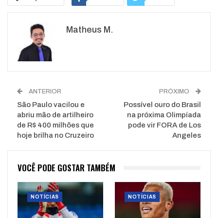
Google+
ReddIt
Matheus M.
WhatsApp
Pinterest
O email
ANTERIOR
PRÓXIMO
São Paulo vacilou e
Possível ouro do Brasil
abriu mão de artilheiro
na próxima Olimpíada
de R$ 400 milhões que
pode vir FORA de Los
hoje brilha no Cruzeiro
Angeles
VOCÊ PODE GOSTAR TAMBÉM
NOTÍCIAS
NOTÍCIAS