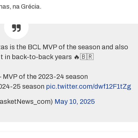
nas, na Grécia.
tas is the BCL MVP of the season and also
n it in back-to-back years 🔥🇧🇷
– MVP of the 2023-24 season
2024-25 season
pic.twitter.com/dwf12F1tZg
BasketNews_com)
May 10, 2025