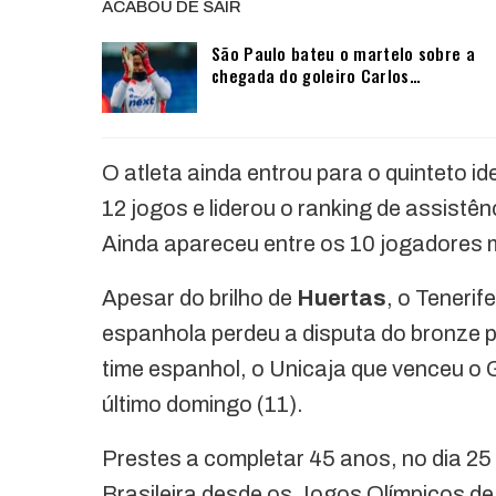
ACABOU DE SAIR
São Paulo bateu o martelo sobre a
chegada do goleiro Carlos…
O atleta ainda entrou para o quinteto i
12 jogos e liderou o ranking de assistê
Ainda apareceu entre os 10 jogadores m
Apesar do brilho de
Huertas
, o Tenerif
espanhola perdeu a disputa do bronze p
time espanhol, o Unicaja que venceu o G
último domingo (11).
Prestes a completar 45 anos, no dia 25
Brasileira desde os Jogos Olímpicos de