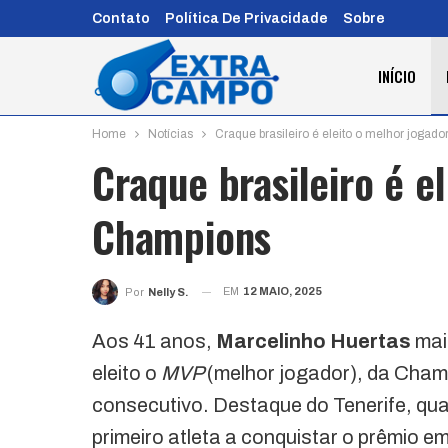
Contato
Política De Privacidade
Sobre
INÍCIO
Home
Notícias
Craque brasileiro é eleito o melhor jogad
Craque brasileiro é e
Champions
EM
12 MAIO, 2025
Por
Nelly S.
Aos 41 anos,
Marcelinho Huertas
mais
eleito o
MVP
(melhor jogador), da Cha
consecutivo. Destaque do Tenerife, qu
primeiro atleta a conquistar o prêmio 