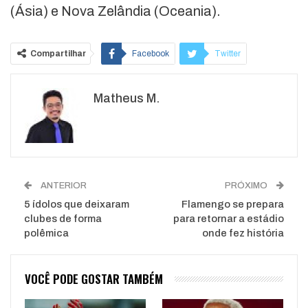
(Ásia) e Nova Zelândia (Oceania).
Compartilhar
Facebook
Twitter
Google+
ReddIt
Matheus M.
WhatsApp
Pinterest
O email
ANTERIOR
PRÓXIMO
5 ídolos que deixaram
Flamengo se prepara
clubes de forma
para retornar a estádio
polêmica
onde fez história
VOCÊ PODE GOSTAR TAMBÉM