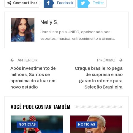
Compartilhar
Facebook
Twitter
Google+
ReddIt
Nelly S.
WhatsApp
Pinterest
O email
Jornalista pela UNIFG, apaixonada por
esportes, música, entretenimento e cinema.
ANTERIOR
PRÓXIMO
Após investimento de
Craque brasileiro pega
milhões, Santos se
de surpresa e não
aproxima de atuar em
garante retorno para
novo estádio
Seleção Brasileira
VOCÊ PODE GOSTAR TAMBÉM
NOTÍCIAS
NOTÍCIAS