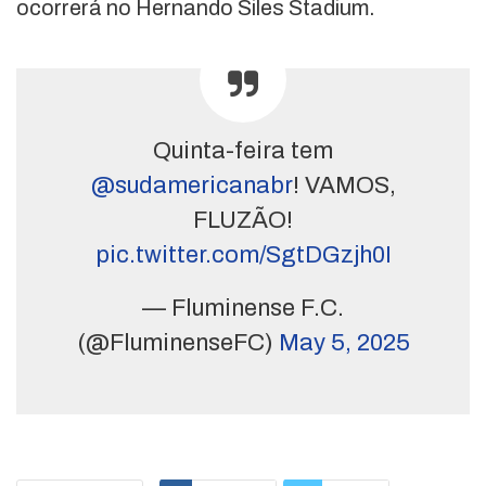
ocorrerá no Hernando Siles Stadium.
Quinta-feira tem
@sudamericanabr
! VAMOS,
FLUZÃO!
pic.twitter.com/SgtDGzjh0I
— Fluminense F.C.
(@FluminenseFC)
May 5, 2025