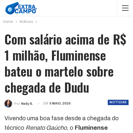
Home
Notícias
Com salário acima de R$
1 milhão, Fluminense
bateu o martelo sobre
chegada de Dudu
NOTÍCIAS
EM
5 MAIO, 2025
Por
Nelly S.
Vivendo uma boa fase desde a chegada do
técnico
Renato Gaúcho
, o
Fluminense