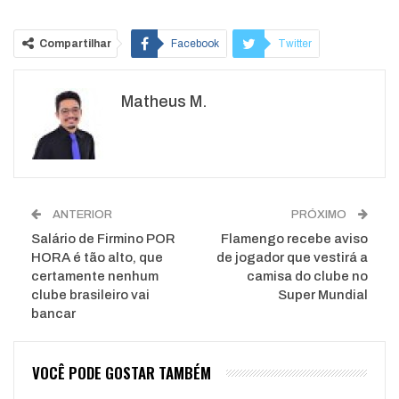
Compartilhar
Facebook
Twitter
Google+
ReddIt
Matheus M.
WhatsApp
Pinterest
O email
ANTERIOR
PRÓXIMO
Salário de Firmino POR
Flamengo recebe aviso
HORA é tão alto, que
de jogador que vestirá a
certamente nenhum
camisa do clube no
clube brasileiro vai
Super Mundial
bancar
VOCÊ PODE GOSTAR TAMBÉM