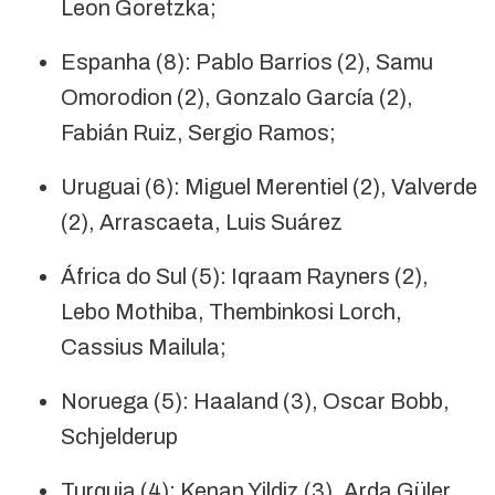
Leon Goretzka;
Espanha (8): Pablo Barrios (2), Samu
Omorodion (2), Gonzalo García (2),
Fabián Ruiz, Sergio Ramos;
Uruguai (6): Miguel Merentiel (2), Valverde
(2), Arrascaeta, Luis Suárez
África do Sul (5): Iqraam Rayners (2),
Lebo Mothiba, Thembinkosi Lorch,
Cassius Mailula;
Noruega (5): Haaland (3), Oscar Bobb,
Schjelderup
Turquia (4): Kenan Yildiz (3), Arda Güler