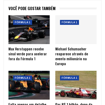
VOCÊ PODE GOSTAR TAMBÉM
FÓRMULA 1
FÓRMULA 1
Max Verstappen recebe
Michael Schumacher
sinal verde para acelerar
reaparece através de
fora da Fórmula 1
evento milionário na
Europa
FÓRMULA 1
FÓRMULA 1
Falta apenas um detalhe
Por R$ 1 bilhão, dono da