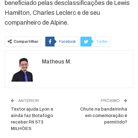
beneficiado pelas desclassificações de Lewis
Hamilton, Charles Leclerc e de seu
companheiro de Alpine.
Compartilhar
Facebook
Twitter
Google+
ReddIt
Matheus M.
WhatsApp
Pinterest
O email
ANTERIOR
PRÓXIMO
Textor ajuda Lyon e
Chute na bandeirinha
ainda faz Botafogo
em comemoração é
receber R$ 573
permitido?
MILHÕES