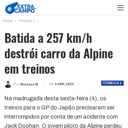
Home
Fórmula 1
Batida a 257 km/h
destrói carro da Alpine
em treinos
FÓRMULA 1
EM
4 ABR, 2025
Por
Matheus M.
Na madrugada desta sexta-feira (4), os
treinos para o GP do Japão precisaram ser
interrompidos por conta de um acidente com
Jack Doohan. O jovem piloto da Alpine perdeu