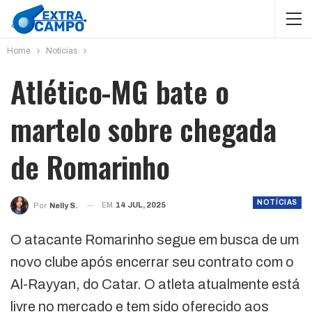
Home
Notícias
Atlético-MG bate o
martelo sobre chegada
de Romarinho
NOTÍCIAS
EM
14 JUL, 2025
Por
Nelly S.
O atacante Romarinho segue em busca de um
novo clube após encerrar seu contrato com o
Al-Rayyan, do Catar. O atleta atualmente está
livre no mercado e tem sido oferecido aos