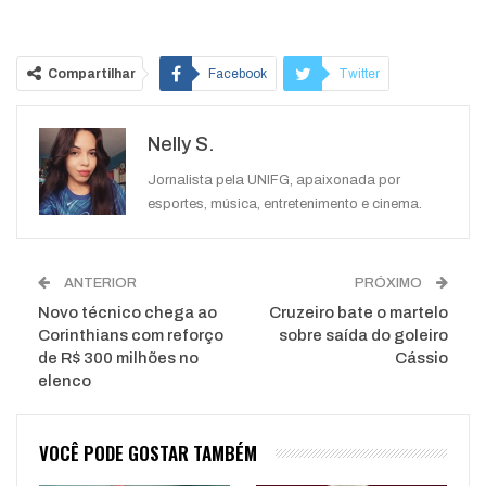
Compartilhar
Facebook
Twitter
Google+
ReddIt
Nelly S.
WhatsApp
Pinterest
O email
Jornalista pela UNIFG, apaixonada por
esportes, música, entretenimento e cinema.
ANTERIOR
PRÓXIMO
Novo técnico chega ao
Cruzeiro bate o martelo
Corinthians com reforço
sobre saída do goleiro
de R$ 300 milhões no
Cássio
elenco
VOCÊ PODE GOSTAR TAMBÉM