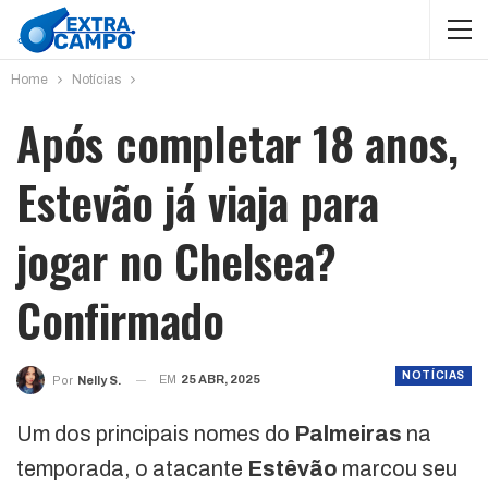
Home
Notícias
Após completar 18 anos,
Estevão já viaja para
jogar no Chelsea?
Confirmado
NOTÍCIAS
EM
25 ABR, 2025
Por
Nelly S.
Um dos principais nomes do
Palmeiras
na
temporada, o atacante
Estêvão
marcou seu