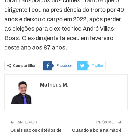
foram absolvidos dos crimes. Tanto é que o
dirigente ficou na presidência do Porto por 40
anos e deixou o cargo em 2022, após perder
as eleições para o ex-técnico André Villas-
Boas. O ex-dirigente faleceu em fevereiro
deste ano aos 87 anos.
Compartilhar
Facebook
Twitter
Google+
ReddIt
Matheus M.
WhatsApp
Pinterest
O email
ANTERIOR
PRÓXIMO
Quais são os critérios de
Quando a bola na mão é