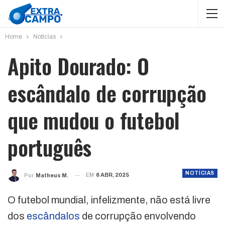
Home
Notícias
Apito Dourado: O
escândalo de corrupção
que mudou o futebol
português
NOTÍCIAS
EM
6 ABR, 2025
Por
Matheus M.
O futebol mundial, infelizmente, não está livre
dos
escândalos
de corrupção envolvendo