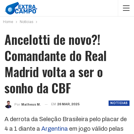
Home
Notícias
Ancelotti de novo?!
Comandante do Real
Madrid volta a ser o
sonho da CBF
NOTÍCIAS
EM
26 MAR, 2025
Por
Matheus M.
A derrota da Seleção Brasileira pelo placar de
4 a 1 diante a
Argentina
em jogo válido pelas