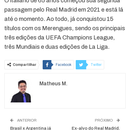
O italiano de 65 anos começou sua segunda
passagem pelo Real Madrid em 2021 e está lá
até o momento. Ao todo, já conquistou 15
títulos com os Merengues, sendo os principais
três edições da UEFA Champions League,
três Mundiais e duas edições de La Liga.
Compartilhar
Facebook
Twitter
Google+
ReddIt
Matheus M.
WhatsApp
Pinterest
O email
ANTERIOR
PRÓXIMO
Brasil x Argentina já
Ex-alvo do Real Madrid,